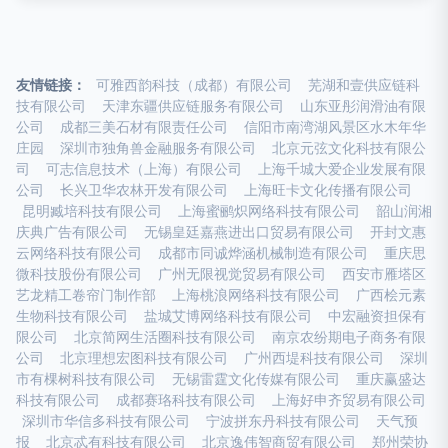
友情链接：
可雅西韵科技（成都）有限公司
芜湖和壹供应链科
技有限公司
天津东疆供应链服务有限公司
山东亚彤润滑油有限
公司
成都三美石材有限责任公司
信阳市南湾湖风景区水木年华
庄园
深圳市独角兽金融服务有限公司
北京元弦文化科技有限公
司
可志信息技术（上海）有限公司
上海千城大爱企业发展有限
公司
长兴卫华农林开发有限公司
上海旺卡文化传播有限公司
昆明臧培科技有限公司
上海蜜鹂炽网络科技有限公司
韶山润湘
庆典广告有限公司
无锡皇廷嘉燕进出口贸易有限公司
开封文惠
云网络科技有限公司
成都市同诚烨涵机械制造有限公司
重庆思
微科技股份有限公司
广州无限视觉贸易有限公司
西安市雁塔区
艺龙精工卷帘门制作部
上海桃浪网络科技有限公司
广西桧元素
生物科技有限公司
盐城艾博网络科技有限公司
中宏融资担保有
限公司
北京简网生活圈科技有限公司
南京农纷期电子商务有限
公司
北京理想宏图科技有限公司
广州西堤科技有限公司
深圳
市有棵树科技有限公司
无锡雷霆文化传媒有限公司
重庆赢盛达
科技有限公司
成都赛珞科技有限公司
上海好申齐贸易有限公司
深圳市华信多科技有限公司
宁波拼东丹科技有限公司
天气预
报
北京忒有科技有限公司
北京逸伟智商贸有限公司
郑州荣协