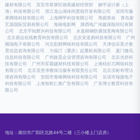
建材有限公司
宜宾市翠屏区德美建材经营部
躺平设计家（上
海）科技有限公司
浙江龙山湖休闲度假开发有限公司
深圳市藤
果网络科技有限公司
上海网甲科技有限公司
周易算命
青岛家
艺源国际贸易有限公司
海南电影网
陕西电广传媒保险经纪有限
公司
北京宇灿辉兴科技有限公司
永嘉精钢防腐蚀泵阀有限公司
北京易达在线教育科技有限公司
北京安道易科技有限公司
广州
顺瑞电子有限公司
河北彩财网络科技有限公司
天津伯乐英才教
育信息咨询有限公司
力福汀（重庆）起重机有限公司
厦门微讯
信息科技有限公司
广州政昊企业管理咨询有限公司
北京光舒科
技有限公司
广州市军霸建材科技有限公司
上海铉杉亢网络科技
有限公司
北京圣堡净雅保洁服务有限责任公司
北京滨彬有理法
律咨询有限公司
安阳市青峰网络科技有限公司
乐清市瑞捷电子
科技有限公司
上海智权仁衡广告有限公司
广东博士教育科技有
限公司
地址：廊坊市广阳区北路44号二楼（三小楼上门店房）